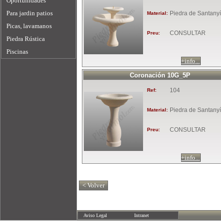
Oportunidades
Para jardin patios
Piedra de Santanyí
Material:
Picas, lavamanos
CONSULTAR
Preu:
Piedra Rústica
Piscinas
+info...
Coronación 10G_5P
104
Ref:
Piedra de Santanyí
Material:
CONSULTAR
Preu:
+info...
Aviso Legal
Intranet